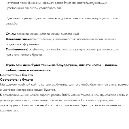
источают тонкий, нежный аромат, делая букет по-настоящему живым и
чувственным акцентом свадебного дня.
Идеально подходит для классического, романтического или природного стиля
свадьбы.
Стиль:
романтический, классический, экологичный
Цветовая гамма:
чисто-белый, с возможностью добавления лёгких зелёных
акцентов в оформлении
Особенность:
объёмные, плотные бутоны, создающие эффект роскошного, но
при этом нежного букета
Пусть ваш день будет таким же безупречным, как эти цветы — полным
любви, света и великолепия.
Соответствие букета
Соответствие букета
Мы сделали удобный сайт с каталогом букетов, для того чтобы был понятен стиль, размер
и цветовое настроение наших букетов.
К сожалению, мы не можем гарантировать 100% копию букета, к нам приезжают цветы с
разных уголков света, и они имеют свойство отличаться. Со своей стороны, мы
гарантируем соблюсти основной состав и стиль вашего букета, в этом вы можете не
сомневаться.