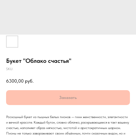
Букет "Облако счастья"
SKU:
6300,00
руб.
Заказать
Роскошный букет из пышных белых пионов — гимн женственности, элегантности
и вечной красоте. Каждый бутон, словно облачко, раскрывающееся в такт вашему
счастью, наполняет образ мягкостью, чистотой и аристократичным шармом.
Пионы не только завораживают своим объёмным, почти сказочным видом, но и