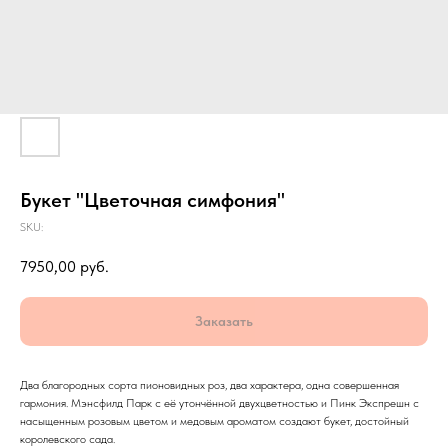
Букет "Цветочная симфония"
SKU:
7950,00
руб.
Заказать
Два благородных сорта пионовидных роз, два характера, одна совершенная
гармония. Мэнсфилд Парк с её утончённой двухцветностью и Пинк Экспрешн с
насыщенным розовым цветом и медовым ароматом создают букет, достойный
королевского сада.