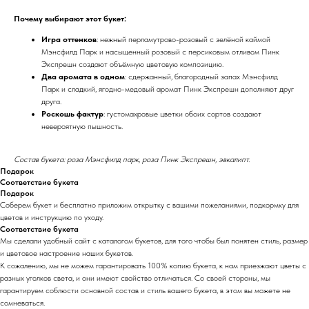
Почему выбирают этот букет:
Игра оттенков
: нежный перламутрово-розовый с зелёной каймой
Мэнсфилд Парк и насыщенный розовый с персиковым отливом Пинк
Экспрешн создают объёмную цветовую композицию.
Два аромата в одном
: сдержанный, благородный запах Мэнсфилд
Парк и сладкий, ягодно-медовый аромат Пинк Экспрешн дополняют друг
друга.
Роскошь фактур
: густомахровые цветки обоих сортов создают
невероятную пышность.
Состав букета: роза Мэнсфилд парк, роза Пинк Экспрешн, эвкалипт.
Подарок
Соответствие букета
Подарок
Соберем букет и бесплатно приложим открытку с вашими пожеланиями, подкормку для
цветов и инструкцию по уходу.
Соответствие букета
Мы сделали удобный сайт с каталогом букетов, для того чтобы был понятен стиль, размер
и цветовое настроение наших букетов.
К сожалению, мы не можем гарантировать 100% копию букета, к нам приезжают цветы с
разных уголков света, и они имеют свойство отличаться. Со своей стороны, мы
гарантируем соблюсти основной состав и стиль вашего букета, в этом вы можете не
сомневаться.